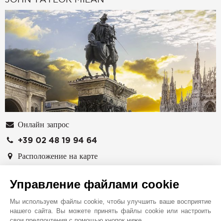
Онлайн запрос
+39 02 48 19 94 64
Расположение на карте
SUMPTUOSAE DOMUS SRL
Управление файлами cookie
26, Via A. Saffi
Мы используем файлы cookie, чтобы улучшить ваше восприятие
20123
МИЛАН
нашего сайта. Вы можете принять файлы cookie или настроить
свои предпочтения с помощью кнопок ниже.