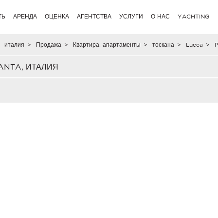
ТЬ
АРЕНДА
ОЦЕНКА
АГЕНТСТВА
УСЛУГИ
О НАС
YACHTING
италия
>
Продажа
>
Квартира, апартаменты
>
тоскана
>
Lucca
>
P
ANTA, ИТАЛИЯ