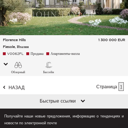
Florence Hills
1 300 000
EUR
Fiesole, Италия
V0062FL
Продажа
Апартаменты-вилла
Обзорный
Бассейн
Страница
1
НАЗАД
Быстрые ссылки
Получайте наши новые предложения, информацию о тенденциях и
новости по электронной почте