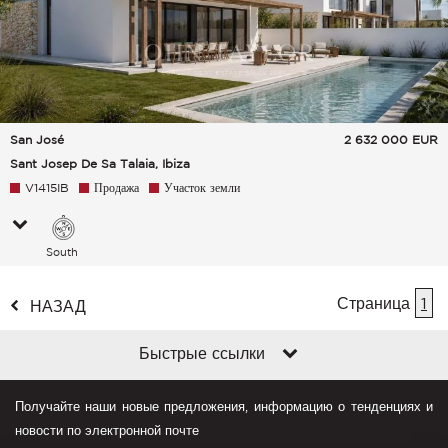
San José
2 632 000
EUR
Sant Josep De Sa Talaia, Ibiza
V1415IB
Продажа
Участок земли
South
Страница
1
НАЗАД
Быстрые ссылки
Получайте наши новые предложения, информацию о тенденциях и
новости по электронной почте