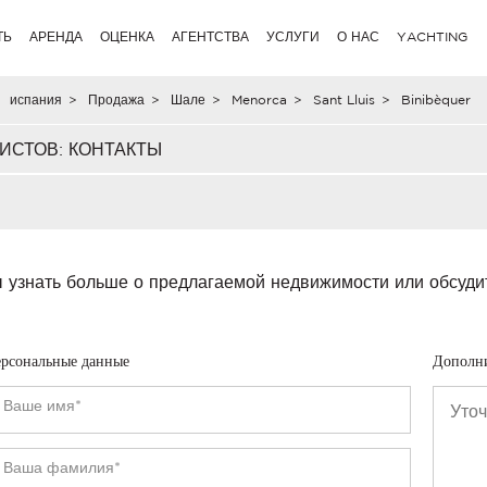
ТЬ
АРЕНДА
ОЦЕНКА
АГЕНТСТВА
УСЛУГИ
О НАС
YACHTING
испания
>
Продажа
>
Шале
>
Menorca
>
Sant Lluis
>
Binibèquer
ИСТОВ: КОНТАКТЫ
 узнать больше о предлагаемой недвижимости или обсуди
рсональные данные
Дополн