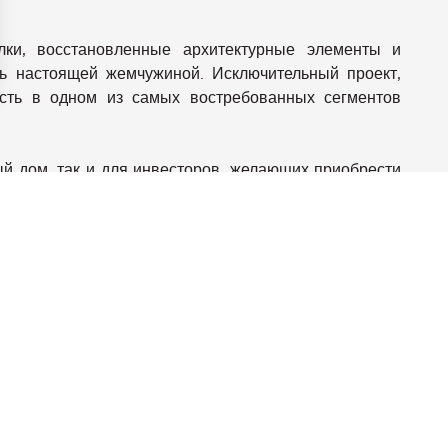
лки, восстановленные архитектурные элементы и
ть настоящей жемчужиной. Исключительный проект,
ость в одном из самых востребованных сегментов
аметры
конфиденциальности и управлять ими, обеспечивая соотве
ый дом, так и для инвесторов, желающих приобрести
м развития в Пальме, сокращая сроки строительства
циалом прироста капитала на одном из самых
рья.
Супермаркет
Море