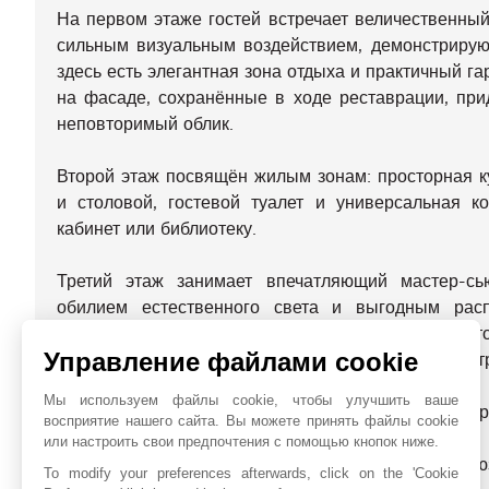
На первом этаже гостей встречает величественный
сильным визуальным воздействием, демонстрирующ
здесь есть элегантная зона отдыха и практичный г
на фасаде, сохранённые в ходе реставрации, при
неповторимый облик.
Второй этаж посвящён жилым зонам: просторная к
и столовой, гостевой туалет и универсальная к
кабинет или библиотеку.
Третий этаж занимает впечатляющий мастер-с
обилием естественного света и выгодным рас
дополнительные спальни и ещё одна комната, кото
Управление файлами cookie
читальню или для иных целей в зависимости от пот
Мы используем файлы cookie, чтобы улучшить ваше
Четвёртый этаж задуман как уютная гостевая квар
восприятие нашего сайта. Вы можете принять файлы cookie
прямой выход на великолепную террасу на
или настроить свои предпочтения с помощью кнопок ниже.
средиземноморским климатом и создания эксклю
To modify your preferences afterwards, click on the 'Cookie