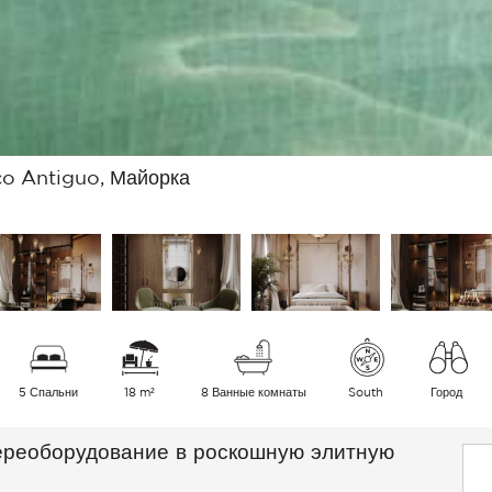
co Antiguo, Майорка
5 Спальни
18 m²
8 Ванные комнаты
South
Город
ереоборудование в роскошную элитную