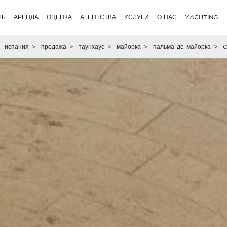
ТЬ
АРЕНДА
ОЦЕНКА
АГЕНТСТВА
УСЛУГИ
О НАС
YACHTING
испания
>
продажа
>
таунхаус
>
майорка
>
пальма-де-майорка
>
C