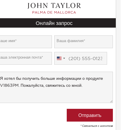
Онлайн запрос
United
States
+1
* Связаться с агентом