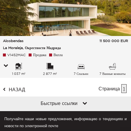
Alcobendas
11 500 000
EUR
La Moraleja, Окрестности Мадрида
V1452MAC
Продажа
Вилла
1 037 m²
2 877 m²
7 Спальни
7 Ванные комнаты
Страница
1
НАЗАД
Быстрые ссылки
Получайте наши новые предложения, информацию о тенденциях и
новости по электронной почте