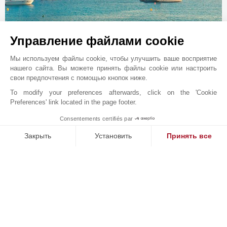
Управление файлами cookie
Онлайн запрос
+34 682 152 228
Мы используем файлы cookie, чтобы улучшить ваше восприятие
нашего сайта. Вы можете принять файлы cookie или настроить
Расположение на карте
свои предпочтения с помощью кнопок ниже.
JT REAL ESTATE IBIZA SL
To modify your preferences afterwards, click on the 'Cookie
Preferences' link located in the page footer.
Terrazas De Botafoch
Passeig Joan Carles I, 39
Consentements certifiés par
1
MAKE ENQUIRY
IBIZA
Закрыть
Установить
Принять все
ИСПАНИЯ
Платформа управления согласием: настройте свои параме
Axeptio consent
John Taylor - международная группа,
Наша платформа позволяет вам настраивать параметры ко
специализирующаяся на продаже и сдаче в аренду
исключительной недвижимости. Мы являемся частью
французской Artcurial Group - первого аукционного
дома в Париже, лидера в области брокериджа и
продажи исключительных товаров и недвижимости,