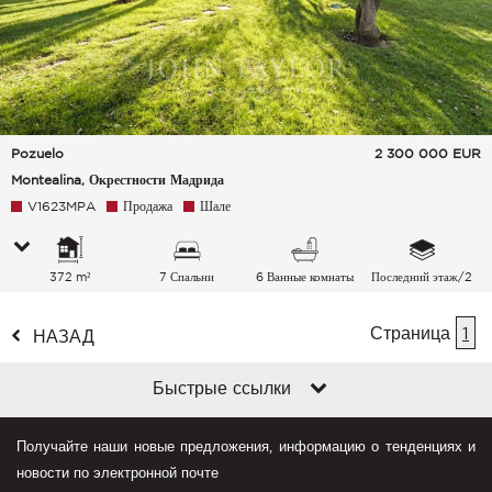
Pozuelo
2 300 000
EUR
Montealina, Окрестности Мадрида
V1623MPA
Продажа
Шале
372 m²
7 Спальни
6 Ванные комнаты
Последний этаж/2
Страница
1
НАЗАД
Быстрые ссылки
Получайте наши новые предложения, информацию о тенденциях и
новости по электронной почте