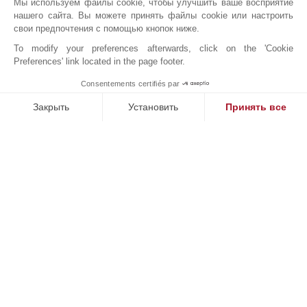
Мы используем файлы cookie, чтобы улучшить ваше восприятие
нашего сайта. Вы можете принять файлы cookie или настроить
свои предпочтения с помощью кнопок ниже.
продано
V1372IB VILLA 3
To modify your preferences afterwards, click on the 'Cookie
Preferences' link located in the page footer.
Consentements certifiés par
655 m²
921 m²
5 Спальни
6 Ванные комнаты
Бассейн
MAKE ENQUIRY
Закрыть
Установить
Принять все
3 700 000
EUR
Платформа управления согласием: настройте свои параме
Axeptio consent
V1373IB VILLA 4
ПОСМОТРЕТЬ ОБЪЕКТ
Наша платформа позволяет вам настраивать параметры ко
655 m²
880 m²
5 Спальни
6 Ванные комнаты
Бассейн
3 900 000
EUR
V1374IB VILLA 1
ПОСМОТРЕТЬ ОБЪЕКТ
655 m²
855 m²
5 Спальни
6 Ванные комнаты
Бассейн