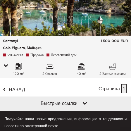
Santanyí
1 500 000
EUR
Cala Figuera, Майорка
V1642PM
Продажа
Деревенский дом
120 m²
2 Спальни
40 m²
2 Ванные комнаты
Страница
1
НАЗАД
Быстрые ссылки
Получайте наши новые предложения, информацию о тенденциях и
новости по электронной почте