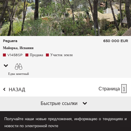
Peguera
650 000
EUR
Майорка, Испания
V1458SP
Продажа
Участок земли
Едва заметный
Улица Город
Страница
1
НАЗАД
Быстрые ссылки
Получайте наши новые предложения, информацию о тенденциях и
новости по электронной почте