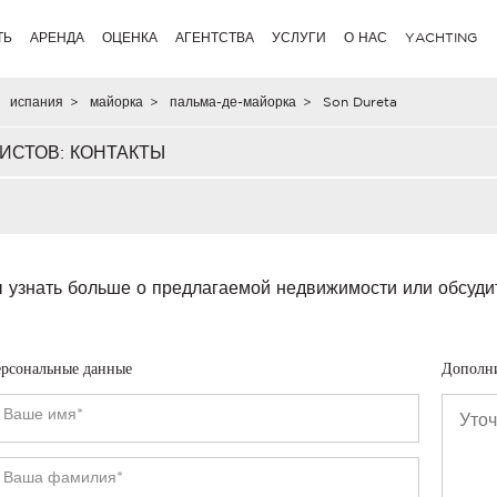
ТЬ
АРЕНДА
ОЦЕНКА
АГЕНТСТВА
УСЛУГИ
О НАС
YACHTING
испания
>
майорка
>
пальма-де-майорка
>
Son Dureta
ИСТОВ: КОНТАКТЫ
 узнать больше о предлагаемой недвижимости или обсуди
рсональные данные
Дополн