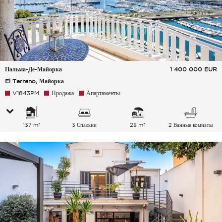
Пальма-Де-Майорка
1 400 000
EUR
El Terreno, Майорка
V1843PM
Продажа
Апартаменты
137 m²
3 Спальни
28 m²
2 Ванные комнаты