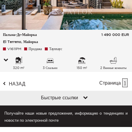
Пальма-Де-Майорка
1 490 000
EUR
El Terreno, Майорка
V1611PM
Продажа
Таунхаус
320 m²
3 Спальни
150 m²
2 Ванные комнаты
Страница
1
НАЗАД
Быстрые ссылки
Получайте наши новые предложения, информацию о тенденциях и
новости по электронной почте