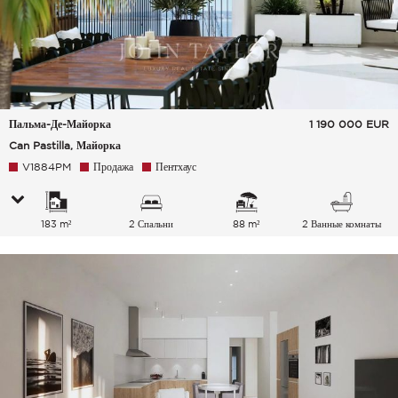
Пальма-Де-Майорка
1 190 000
EUR
Can Pastilla, Майорка
V1884PM
Продажа
Пентхаус
183 m²
2 Спальни
88 m²
2 Ванные комнаты