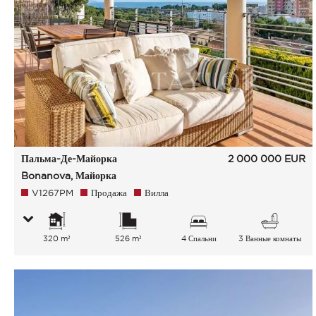
Пальма-Де-Майорка
2 000 000
EUR
Bonanova, Майорка
V1267PM
Продажа
Вилла
320 m²
526 m²
4 Спальни
3 Ванные комнаты