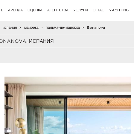
ТЬ
АРЕНДА
ОЦЕНКА
АГЕНТСТВА
УСЛУГИ
О НАС
YACHTING
испания
>
майорка
>
пальма-де-майорка
>
Bonanova
BONANOVA, ИСПАНИЯ