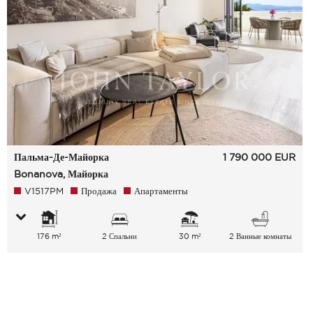
Пальма-Де-Майорка
1 790 000
EUR
Bonanova, Майорка
V1517PM
Продажа
Апартаменты
176 m²
2 Спальни
30 m²
2 Ванные комнаты