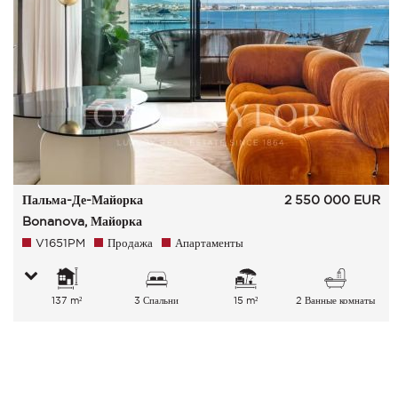
Пальма-Де-Майорка
2 550 000
EUR
Bonanova, Майорка
V1651PM
Продажа
Апартаменты
137 m²
3 Спальни
15 m²
2 Ванные комнаты