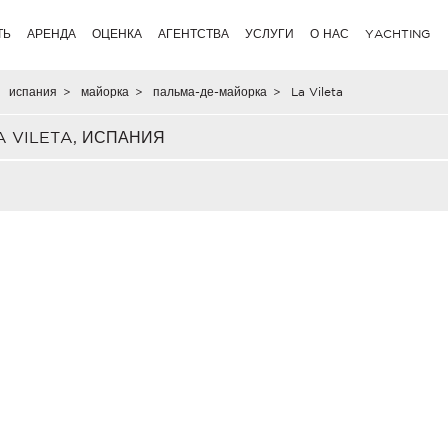
ТЬ
АРЕНДА
ОЦЕНКА
АГЕНТСТВА
УСЛУГИ
О НАС
YACHTING
испания
>
майорка
>
пальма-де-майорка
>
La Vileta
 VILETA, ИСПАНИЯ