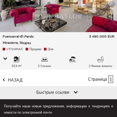
Fuencarral-El Pardo
3 490 000
EUR
Mirasierra, Мадрид
V1724MAC
Продажа
Дом
524 m²
2 Спальни
2 Ванные комнаты
Страница
1
НАЗАД
Быстрые ссылки
Получайте наши новые предложения, информацию о тенденциях и
новости по электронной почте