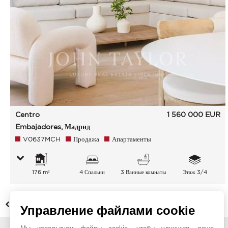
Centro
1 560 000
EUR
Embajadores, Мадрид
V0637MCH
Продажа
Апартаменты
176 m²
4 Спальни
3 Ванные комнаты
Этаж 3/4
НАЗАД
Управление файлами cookie