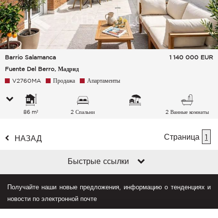
Barrio Salamanca
1 140 000
EUR
Fuente Del Berro, Мадрид
V2760MA
Продажа
Апартаменты
86 m²
2 Спальни
2 Ванные комнаты
Страница
1
НАЗАД
Быстрые ссылки
Получайте наши новые предложения, информацию о тенденциях и
новости по электронной почте