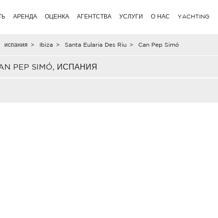
ТЬ
АРЕНДА
ОЦЕНКА
АГЕНТСТВА
УСЛУГИ
О НАС
YACHTING
испания
>
Ibiza
>
Santa Eularia Des Riu
>
Can Pep Simó
N PEP SIMÓ, ИСПАНИЯ