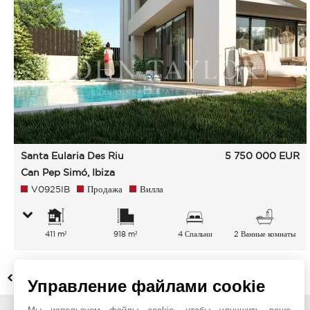
Santa Eularia Des Riu
5 750 000
EUR
Can Pep Simó, Ibiza
V0925IB
Продажа
Вилла
411 m²
918 m²
4 Спальни
2 Ванные комнаты
НАЗАД
Управление файлами cookie