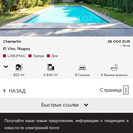
Chamartin
28 000
EUR
/ Месяц
El Viso, Мадрид
L1362MAC
Аренда
Дом
852 m²
2 840 m²
9 Спальни
5 Ванные комнаты
Страница
1
НАЗАД
Быстрые ссылки
Получайте наши новые предложения, информацию о тенденциях и
новости по электронной почте