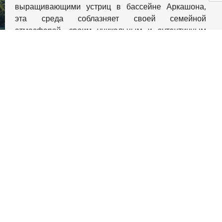
выращивающими устриц в бассейне Аркашона,
конфиденциальности и управлять ими, обеспечивая соотве
эта среда соблазняет своей семейной
атмосферой, своим уникальным и аутентичным
искусством жизни, обласканным прикосновением
конца света.
"Le Ferret" демонстрирует тонкий контраст между
шиком и очарованием, очаровательную
обстановку, где тайно охраняемые виллы в самом
сердце нетронутой природы объединяют
любителей бассейна в поисках веселых убежищ.
Сдержанный и элегантный анклав, где
выгравированы незабываемые моменты жизни.
на сайте GeoHazards
georisques.gouv.fr