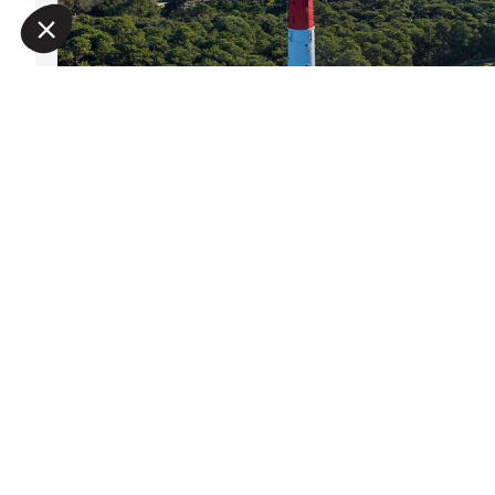
Наша платформа позволяет вам настраивать параметры 
Sud Ouest Résidences
Онлайн запрос
33970
CAP FERRET
+33 5 57 99 48 29
Gironde
,
ФРАНЦИЯ
Расположение на карте
Информация о рисках, которым подвергается данная недвижимость, доступна 