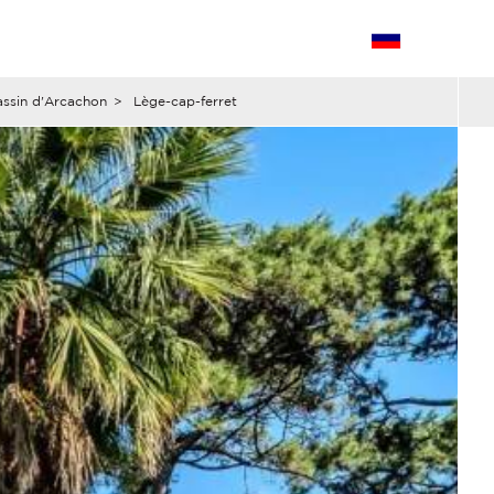
ssin d'Arcachon
>
Lège-cap-ferret