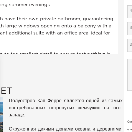
RET
Полуостров Кап-Ферре является одной из самых
востребованных нетронутых жемчужин на юго-
западе.
Со
Окруженная дикими дюнами океана и деревнями,
аметры
вр