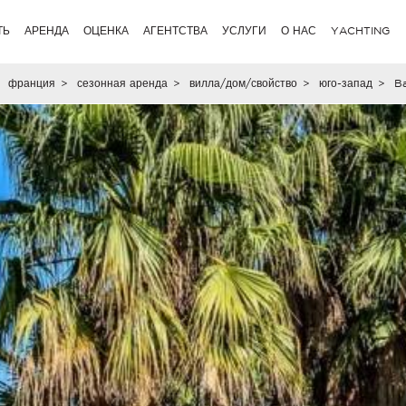
ТЬ
АРЕНДА
ОЦЕНКА
АГЕНТСТВА
УСЛУГИ
О НАС
YACHTING
франция
>
сезонная аренда
>
вилла/дом/свойство
>
юго-запад
>
Ba