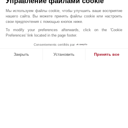
Управление файлами cookie
Всего в 50 км от вокзала скоростных поездов Экс-ан-
Прованса и в 60 км от международного аэропорта
Мы используем файлы cookie, чтобы улучшить ваше восприятие
нашего сайта. Вы можете принять файлы cookie или настроить
Марселя наши специалисты отправят вас в
свои предпочтения с помощью кнопок ниже.
путешествие в мир Альбера Камю, Ван Гога и многих
To modify your preferences afterwards, click on the 'Cookie
других.
Preferences' link located in the page footer.
Наши увлеченные и преданные своему делу сотрудники
Consentements certifiés par
1
MAKE ENQUIRY
будут с вами на каждом шагу, предоставляя вам все
Закрыть
Установить
Принять все
свои ноу-хау и опыт.
Платформа управления согласием: настройте свои параме
Axeptio consent
Наша платформа позволяет вам настраивать параметры ко
Дискретность, внимательность и профессионализм - вот
ключевые слова нашего обязательства перед вами.
Откройте для себя наш выбор престижной
недвижимости, типичной и аутентичной, сочетающей в
себе очарование и изысканность Прованса в
совершенстве.