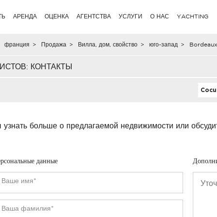
ТЬ
АРЕНДА
ОЦЕНКА
АГЕНТСТВА
УСЛУГИ
О НАС
YACHTING
франция
>
Продажа
>
Вилла, дом, свойство
>
юго-запад
>
Bordeaux
ИСТОВ: КОНТАКТЫ
Cocum
 узнать больше о предлагаемой недвижимости или обсуди
рсональные данные
Дополн