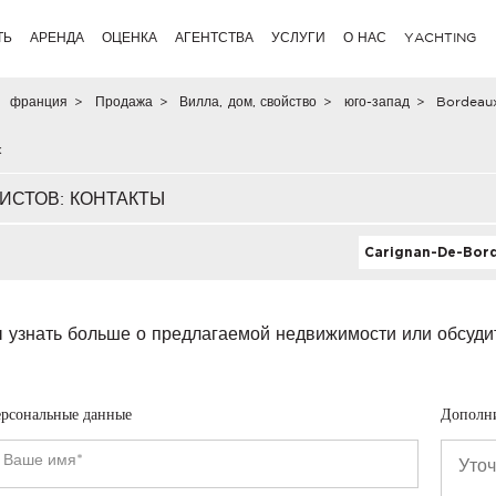
ТЬ
АРЕНДА
ОЦЕНКА
АГЕНТСТВА
УСЛУГИ
О НАС
YACHTING
франция
>
Продажа
>
Вилла, дом, свойство
>
юго-запад
>
Bordeau
x
ИСТОВ: КОНТАКТЫ
Carignan-De-Borde
 узнать больше о предлагаемой недвижимости или обсуди
рсональные данные
Дополн