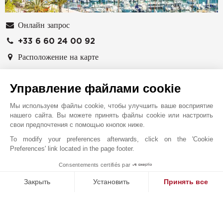
Онлайн запрос
+33 6 60 24 00 92
Расположение на карте
JT Marseille & Littoral Varois
Управление файлами cookie
18 rue de la République
83150
BANDOL
Мы используем файлы cookie, чтобы улучшить ваше восприятие
Var
,
ФРАНЦИЯ
нашего сайта. Вы можете принять файлы cookie или настроить
свои предпочтения с помощью кнопок ниже.
Агентство John Taylor Sanary-sur-Mer
To modify your preferences afterwards, click on the 'Cookie
специализируется на элитной недвижимости на
Preferences' link located in the page footer.
побережье Вар, от Бандоля до Сикс-Фур-ле-Плаж. Мы
предлагаем подборку современных вилл у моря,
Consentements certifiés par
MAKE ENQUIRY
изысканных провансальских бастид и винодельческих
Закрыть
Установить
Принять все
поместий, расположенных в варском пригороде.
Платформа управления согласием: настройте свои параме
Axeptio consent
Наша платформа позволяет вам настраивать параметры ко
К этим знаковым курортам добавляются колоритные