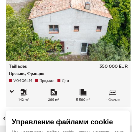
Taillades
350 000
EUR
Прованс, Франция
V0406LM
Продажа
Дом
142 m²
289 m²
5 580 m²
4 Спальни
НАЗАД
Управление файлами cookie