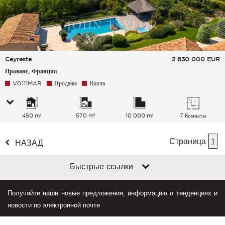
Ceyreste
2 830 000
EUR
Прованс, Франция
V0111MAR
Продажа
Вилла
450 m²
570 m²
10 000 m²
7 Комнаты
Страница
1
НАЗАД
Быстрые ссылки
Получайте наши новые предложения, информацию о тенденциях и
новости по электронной почте