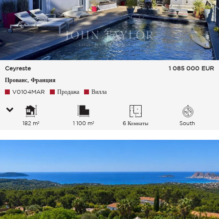
Ceyreste
1 085 000
EUR
Прованс, Франция
V0104MAR
Продажа
Вилла
182 m²
1 100 m²
6 Комнаты
South