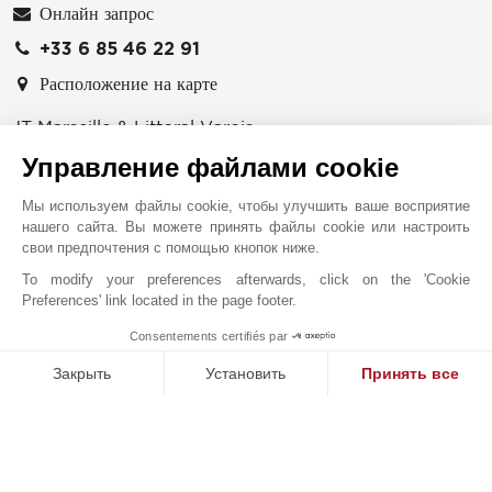
Онлайн запрос
+33 6 85 46 22 91
Расположение на карте
JT Marseille & Littoral Varois
565 avenue du Prado
Управление файлами cookie
13008
МАРСЕЛЬ
Bouches-du-Rhône
,
ФРАНЦИЯ
Мы используем файлы cookie, чтобы улучшить ваше восприятие
нашего сайта. Вы можете принять файлы cookie или настроить
Специализируясь на рынке элитной недвижимости в
свои предпочтения с помощью кнопок ниже.
Марселе и его окрестностях, агентство John Taylor
To modify your preferences afterwards, click on the 'Cookie
сопровождает своих клиентов при продаже и
Preferences' link located in the page footer.
приобретении исключительных объектов.
Consentements certifiés par
1
Расположенная в самом сердце фокейского города,
MAKE ENQUIRY
Закрыть
Установить
Принять все
наша команда предлагает эксклюзивное портфолио
престижной недвижимости: современные виллы с
Платформа управления согласием: настройте свои параме
Axeptio consent
видом на море, особняки в марсельском стиле,
Наша платформа позволяет вам настраивать параметры ко
очаровательные провансальские бастиды и
винодельческие поместья в варском пригороде.