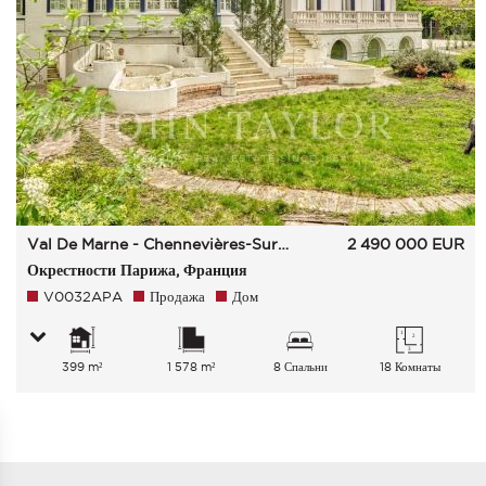
Val De Marne - Chennevières-Sur-Marne
2 490 000
EUR
Окрестности Парижа, Франция
V0032APA
Продажа
Дом
399 m²
1 578 m²
8 Спальни
18 Комнаты