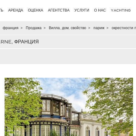
ТЬ
АРЕНДА
ОЦЕНКА
АГЕНТСТВА
УСЛУГИ
О НАС
YACHTING
франция
>
Продажа
>
Вилла, дом, свойство
>
париж
>
окрестности 
ARNE, ФРАНЦИЯ