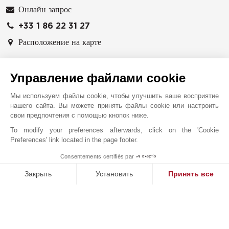
Онлайн запрос
+33 1 86 22 31 27
Расположение на карте
75008
ОКОЛО ПАРИЖА
ФРАНЦИЯ
Управление файлами cookie
С момента своего основания на Лазурном берегу в
Мы используем файлы cookie, чтобы улучшить ваше восприятие
1864 году компания John Taylor не переставала
нашего сайта. Вы можете принять файлы cookie или настроить
свои предпочтения с помощью кнопок ниже.
расширяться, охватывая самые престижные
направления мира и постепенно формируя уникальную
To modify your preferences afterwards, click on the 'Cookie
Preferences' link located in the page footer.
клиентскую базу.
Consentements certifiés par
1
В 2017 году объединение с группой Artcurial
MAKE ENQUIRY
Закрыть
Установить
Принять все
ознаменовало собой рождение одного из мировых
лидеров в сфере посредничества по объектам
Платформа управления согласием: настройте свои параме
Axeptio consent
исключительной недвижимости.
Наша платформа позволяет вам настраивать параметры ко
Недалеко от французской столицы, в пределах двух