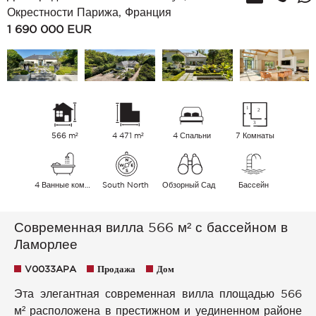
Окрестности Парижа, Франция
1 690 000
EUR
566 m²
4 471 m²
4 Спальни
7 Комнаты
4 Ванные комнаты
South North
Обзорный Сад
Бассейн
Современная вилла 566 м² с бассейном в
Ламорлее
V0033APA
Продажа
Дом
Эта элегантная современная вилла площадью 566
м² расположена в престижном и уединенном районе