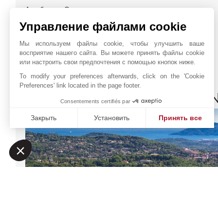
Автобусная Остановка
Пляж
Управление файлами cookie
Центр Города
Мы используем файлы cookie, чтобы улучшить ваше
Общественная Парковка
восприятие нашего сайта. Вы можете принять файлы cookie
или настроить свои предпочтения с помощью кнопок ниже.
To modify your preferences afterwards, click on the 'Cookie
Preferences' link located in the page footer.
JOHN TAYLOR VALBON
Consentements certifiés par
Закрыть
Установить
Принять все
Платформа управления согласием: настройте свои пар
Axeptio consent
Наша платформа позволяет вам настраивать параметры 
JOHN TAYLOR SAS
Онлайн запрос