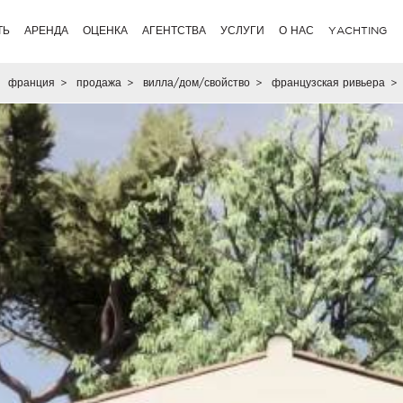
ТЬ
АРЕНДА
ОЦЕНКА
АГЕНТСТВА
УСЛУГИ
О НАС
YACHTING
франция
>
продажа
>
вилла/дом/свойство
>
французская ривьера
>