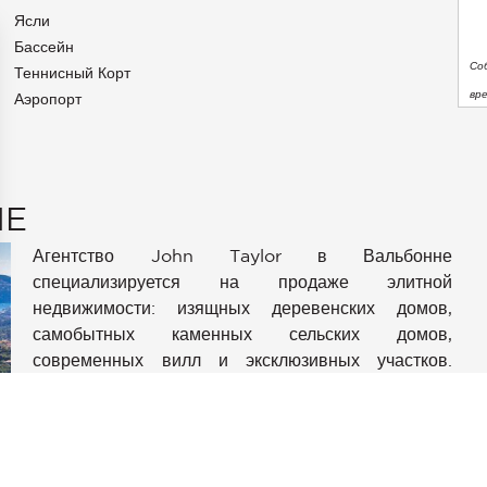
Ясли
Бассейн
Со
Теннисный Корт
вр
Аэропорт
NE
Агентство John Taylor в Вальбонне
специализируется на продаже элитной
аметры
недвижимости: изящных деревенских домов,
конфиденциальности и управлять ими, обеспечивая соотве
самобытных каменных сельских домов,
современных вилл и эксклюзивных участков.
Агентство John Taylor, расположенное в крайне
удачном месте у подножия Вальбонна, ставит
свой профессионализм на службу клиентам со
всего мира, ищущим покоя и самобытности