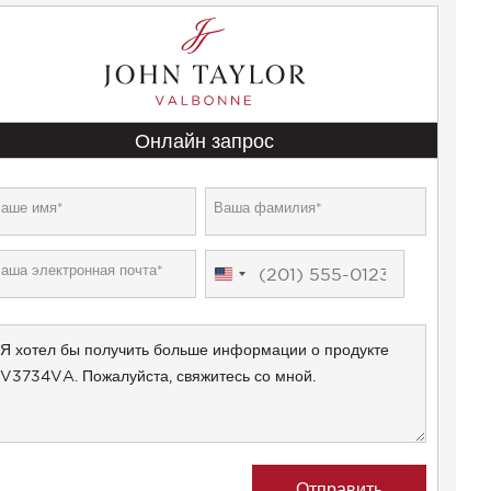
Онлайн запрос
United
States
+1