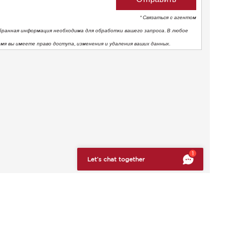
* Связаться с агентом
бранная информация необходима для обработки вашего запроса. В любое
емя вы имеете право доступа, изменения и удаления ваших данных.
тствие нормативным требованиям. Настройте свои предпоч
1
Let’s chat together