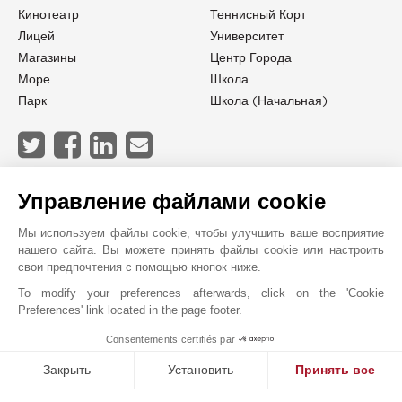
Кинотеатр
Теннисный Корт
Лицей
Университет
Магазины
Центр Города
Море
Школа
Парк
Школа (начальная)
JOHN TAYLOR VALBONNE
Управление файлами cookie
Мы используем файлы cookie, чтобы улучшить ваше восприятие
нашего сайта. Вы можете принять файлы cookie или настроить
свои предпочтения с помощью кнопок ниже.
To modify your preferences afterwards, click on the 'Cookie
Preferences' link located in the page footer.
Consentements certifiés par
1
MAKE ENQUIRY
Закрыть
Установить
Принять все
Платформа управления согласием: настройте свои параме
Axeptio consent