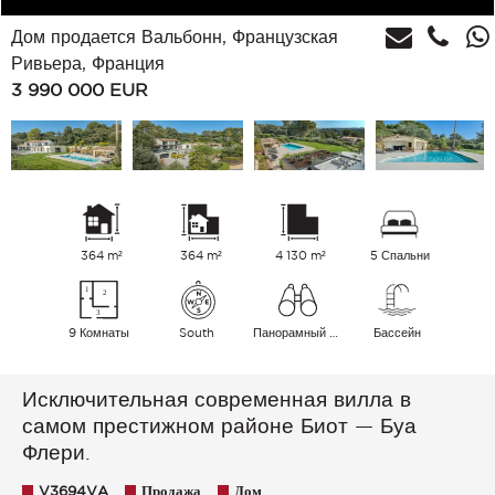
Дом продается Вальбонн, Французская
Ривьера, Франция
3 990 000
EUR
364 m²
364 m²
4 130 m²
5 Спальни
9 Комнаты
South
Панорамный Холмы Море
Бассейн
Исключительная современная вилла в
самом престижном районе Биот — Буа
Флери.
V3694VA
Продажа
Дом