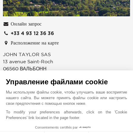
Онлайн запрос
+33 4 93 12 36 36
Расположение на карте
JOHN TAYLOR SAS
13 avenue Saint-Roch
06560
ВАЛЬБОНН
Alpes-Maritimes
,
ФРАНЦИЯ
Управление файлами cookie
Агентство John Taylor в Вальбонне специализируется
Мы используем файлы cookie, чтобы улучшить ваше восприятие
на продаже элитной недвижимости: изящных
нашего сайта. Вы можете принять файлы cookie или настроить
деревенских домов, самобытных каменных сельских
свои предпочтения с помощью кнопок ниже.
домов, современных вилл и эксклюзивных участков.
To modify your preferences afterwards, click on the 'Cookie
Агентство John Taylor, расположенное в крайне
Preferences' link located in the page footer.
удачном месте у подножия Вальбонна, ставит свой
Consentements certifiés par
профессионализм на службу клиентам со всего мира,
1
MAKE ENQUIRY