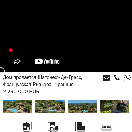
Дом продается Шатонеф-Де-Грасс,
Французская Ривьера, Франция
2 290 000
EUR