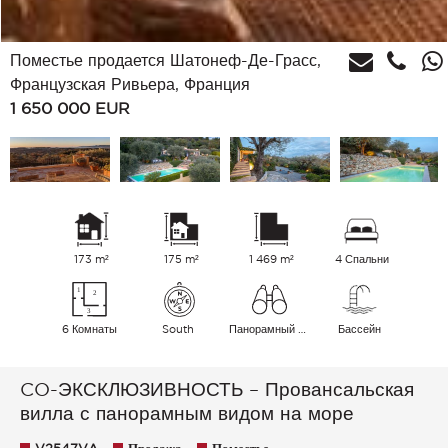
Поместье продается Шатонеф-Де-Грасс,
Французская Ривьера, Франция
1 650 000
EUR
173 m²
175 m²
1 469 m²
4 Спальни
6 Комнаты
South
Панорамный Деревня Сельская местность Море
Бассейн
CO-ЭКСКЛЮЗИВНОСТЬ – Провансальская
вилла с панорамным видом на море