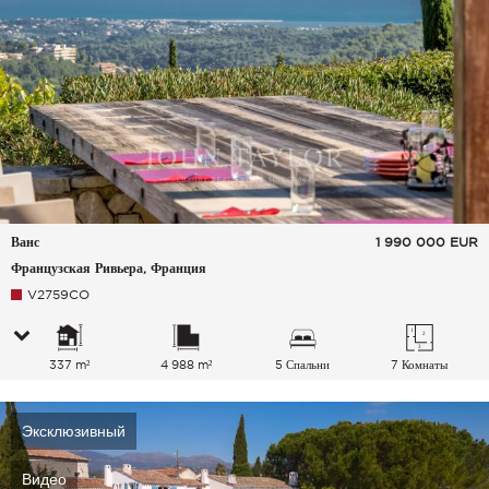
Ванс
1 990 000
EUR
Французская Ривьера, Франция
V2759CO
337 m²
4 988 m²
5 Спальни
7 Комнаты
Эксклюзивный
Видео