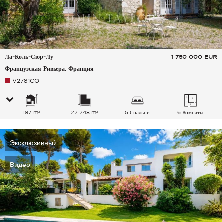
Ла-Коль-Сюр-Лу
1 750 000
EUR
Французская Ривьера, Франция
V2781CO
197 m²
22 248 m²
5 Спальни
6 Комнаты
Эксклюзивный
Видео