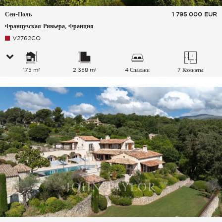
Сен-Поль
1 795 000
EUR
Французская Ривьера, Франция
V2762CO
175 m²
2 358 m²
4 Спальни
7 Комнаты