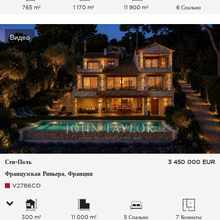
765 m²
1 170 m²
11 900 m²
6 Спальни
Видео
Сен-Поль
3 450 000
EUR
Французская Ривьера, Франция
V2786CO
300 m²
11 000 m²
5 Спальни
7 Комнаты