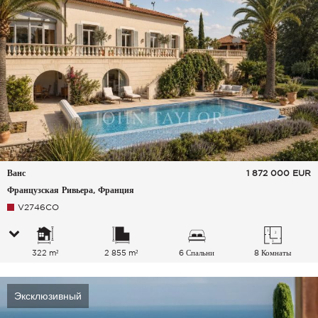
Ванс
1 872 000
EUR
Французская Ривьера, Франция
V2746CO
322 m²
2 855 m²
6 Спальни
8 Комнаты
Эксклюзивный