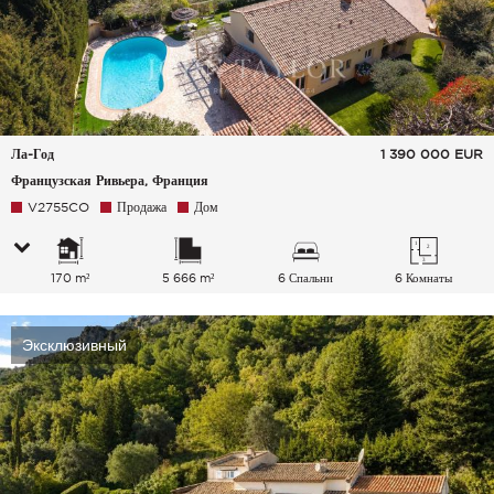
Ла-Год
1 390 000
EUR
Французская Ривьера, Франция
V2755CO
Продажа
Дом
170 m²
5 666 m²
6 Спальни
6 Комнаты
Эксклюзивный