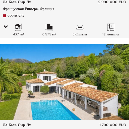
Ла-Коль-Сюр-Лу
2 990 000
EUR
Французская Ривьера, Франция
V2740CO
437 m²
6 575 m²
5 Спальни
12 Комнаты
Ла-Коль-Сюр-Лу
1 790 000
EUR