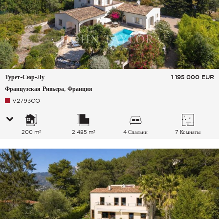
Турет-Сюр-Лу
1 195 000
EUR
Французская Ривьера, Франция
V2793CO
200 m²
2 485 m²
4 Спальни
7 Комнаты