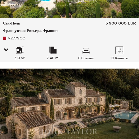
Сен-Поль
5 900 000
EUR
Французская Ривьера, Франция
V2779CO
318 m²
2 411 m²
6 Спальни
10 Комнаты