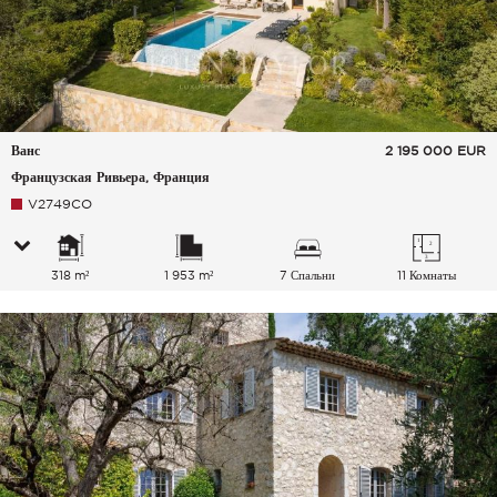
Ванс
2 195 000
EUR
Французская Ривьера, Франция
V2749CO
318 m²
1 953 m²
7 Спальни
11 Комнаты