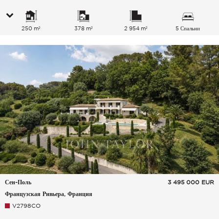
250 m²
378 m²
2 954 m²
5 Спальни
Сен-Поль
3 495 000
EUR
Французская Ривьера, Франция
V2798CO