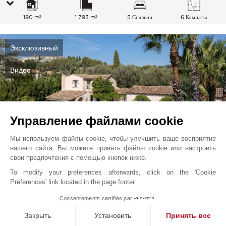
190 m²
1 793 m²
5 Спальни
6 Комнаты
Эксклюзивный
Видео
Управление файлами cookie
Мы используем файлы cookie, чтобы улучшить ваше восприятие
нашего сайта. Вы можете принять файлы cookie или настроить
свои предпочтения с помощью кнопок ниже.
To modify your preferences afterwards, click on the 'Cookie
Сен-Поль
2 590 000
EUR
Preferences' link located in the page footer.
Французская Ривьера, Франция
1
Consentements certifiés par
V2702CO
Закрыть
Установить
Принять все