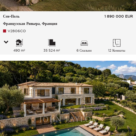
Сен-Поль
1 890 000
EUR
Французская Ривьера, Франция
V2806CO
490 m²
35 524 m²
6 Спальни
12 Комнаты