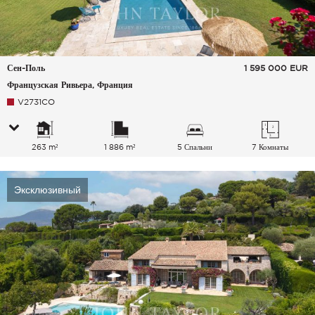
Сен-Поль
1 595 000
EUR
Французская Ривьера, Франция
V2731CO
263 m²
1 886 m²
5 Спальни
7 Комнаты
Эксклюзивный