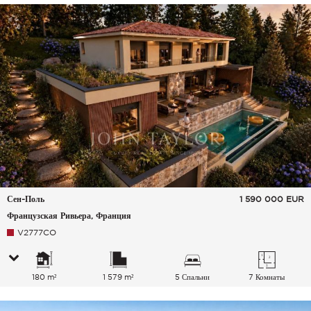
Сен-Поль
1 590 000
EUR
Французская Ривьера, Франция
V2777CO
180 m²
1 579 m²
5 Спальни
7 Комнаты