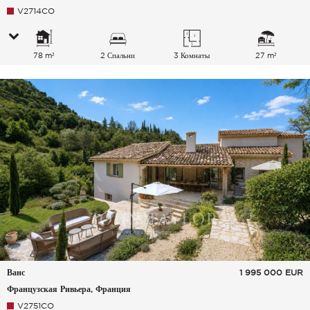
V2714CO
78 m²
2 Спальни
3 Комнаты
27 m²
Ванс
1 995 000
EUR
Французская Ривьера, Франция
V2751CO