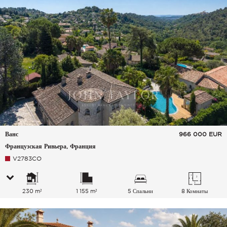
Ванс
966 000
EUR
Французская Ривьера, Франция
V2783CO
230 m²
1 155 m²
5 Спальни
8 Комнаты