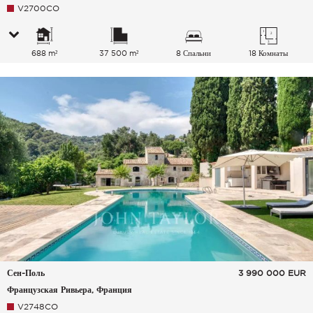
V2700CO
688 m²
37 500 m²
8 Спальни
18 Комнаты
Сен-Поль
3 990 000
EUR
Французская Ривьера, Франция
V2748CO