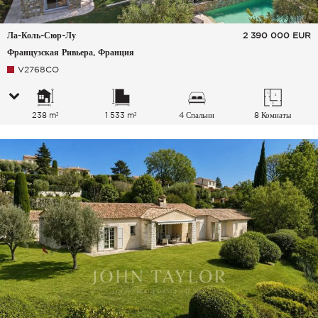
Ла-Коль-Сюр-Лу
2 390 000
EUR
Французская Ривьера, Франция
V2768CO
238 m²
1 533 m²
4 Спальни
8 Комнаты