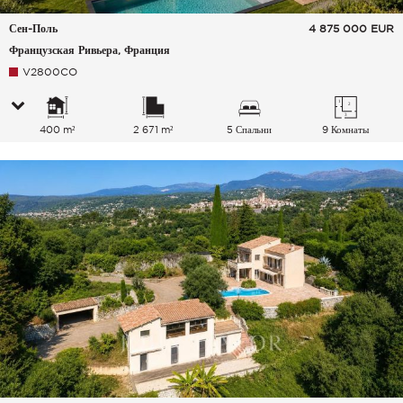
Сен-Поль
4 875 000
EUR
Французская Ривьера, Франция
V2800CO
400 m²
2 671 m²
5 Спальни
9 Комнаты