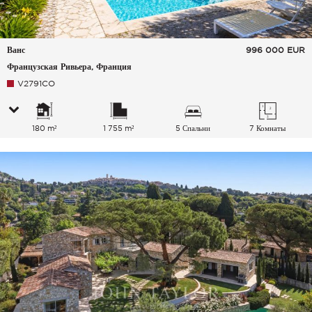
Ванс
996 000
EUR
Французская Ривьера, Франция
V2791CO
180 m²
1 755 m²
5 Спальни
7 Комнаты