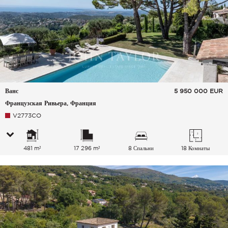
Ванс
5 950 000
EUR
Французская Ривьера, Франция
V2773CO
481 m²
17 296 m²
8 Спальни
18 Комнаты