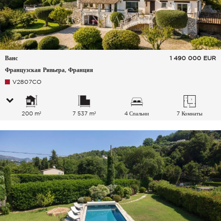
Ванс
1 490 000
EUR
Французская Ривьера, Франция
V2807CO
200 m²
7 537 m²
4 Спальни
7 Комнаты