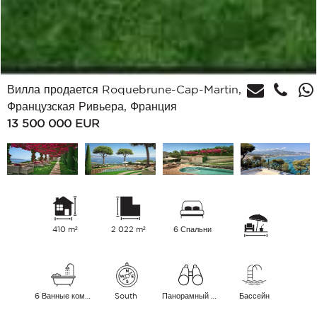
Вилла продается Roquebrune-Cap-Martin,
Французская Ривьера, Франция
13 500 000
EUR
410 m²
2 022 m²
6 Спальни
6 Ванные комнаты
South
Панорамный Море
Бассейн