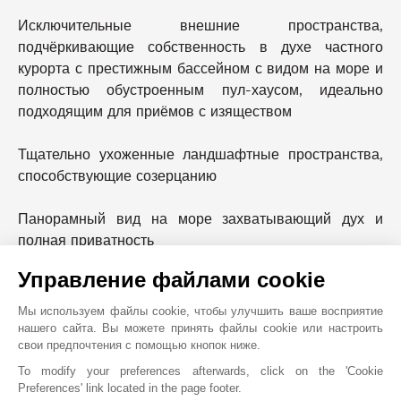
Исключительные внешние пространства,
подчёркивающие собственность в духе частного
курорта с престижным бассейном с видом на море и
полностью обустроенным пул-хаусом, идеально
подходящим для приёмов с изяществом
Тщательно ухоженные ландшафтные пространства,
способствующие созерцанию
Панорамный вид на море захватывающий дух и
полная приватность
Управление файлами cookie
Редкая недвижимость на рынке, этот
исключительный объект предназначен для
Мы используем файлы cookie, чтобы улучшить ваше восприятие
взыскательных клиентов, ищущих роскошь,
нашего сайта. Вы можете принять файлы cookie или настроить
свои предпочтения с помощью кнопок ниже.
уединение и исключительную панораму. Настоящее
искусство жизни между морем и спокойствием, в
To modify your preferences afterwards, click on the 'Cookie
Preferences' link located in the page footer.
одном из самых желанных районов Рокебрюн Кап