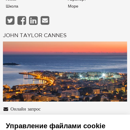
Школа
Море
JOHN TAYLOR CANNES
Онлайн запрос
+33 4 97 06 65 65
Управление файлами cookie
Расположение на карте