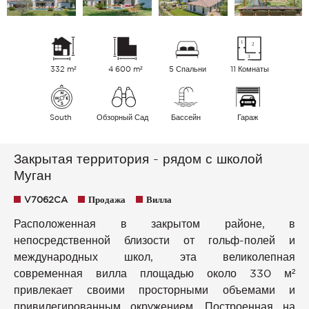
332 m²
4 600 m²
5 Спальни
11 Комнаты
South
Обзорный Сад
Бассейн
Гараж
Закрытая территория - рядом с школой
Муган
V7062CA
Продажа
Вилла
Расположенная в закрытом районе, в
непосредственной близости от гольф-полей и
международных школ, эта великолепная
современная вилла площадью около 330 м²
привлекает своими просторными объемами и
привилегированным окружением. Построенная на