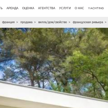
ТЬ
АРЕНДА
ОЦЕНКА
АГЕНТСТВА
УСЛУГИ
О НАС
YACHTING
франция
>
продажа
>
вилла/дом/свойство
>
французская ривьера
>