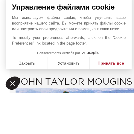
Управление файлами cookie
Больница/Поликлиника
Вокзал
Мы используем файлы cookie, чтобы улучшить ваше
Гольф-Клуб
восприятие нашего сайта. Вы можете принять файлы cookie
Кинотеатр
или настроить свои предпочтения с помощью кнопок ниже.
Лицей
To modify your preferences afterwards, click on the 'Cookie
Магазины
Preferences' link located in the page footer.
Море
Consentements certifiés par
Закрыть
Установить
Принять все
Платформа управления согласием: настройте свои пар
Axeptio consent
JOHN TAYLOR MOUGINS
Наша платформа позволяет вам настраивать параметры 