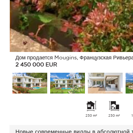
Дом продается Mougins, Французская Ривьер
2 450 000
EUR
230 m²
230 m²
Новые современные виллы в абсолютной 