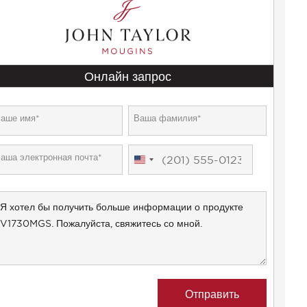
Онлайн запрос
United
States
+1