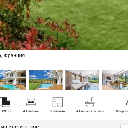
а, Франция
1 000 m²
4 Спальни
6 Комнаты
4 Ванные комнаты
Обзорны
тишине и покое