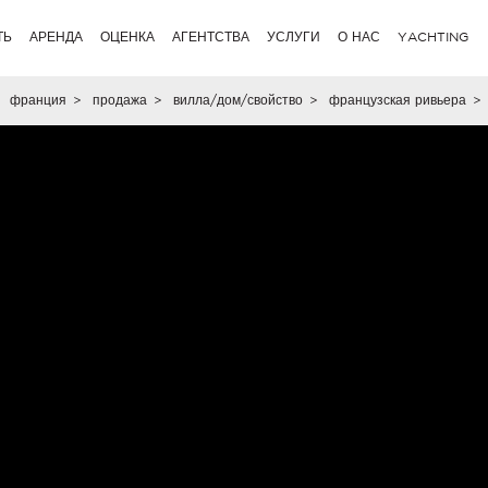
ТЬ
АРЕНДА
ОЦЕНКА
АГЕНТСТВА
УСЛУГИ
О НАС
YACHTING
франция
>
продажа
>
вилла/дом/свойство
>
французская ривьера
>