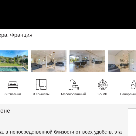
ера, Франция
6 Спальни
8 Комнаты
Меблированный
South
Панорам
жене
 в непосредственной близости от всех удобств, эта