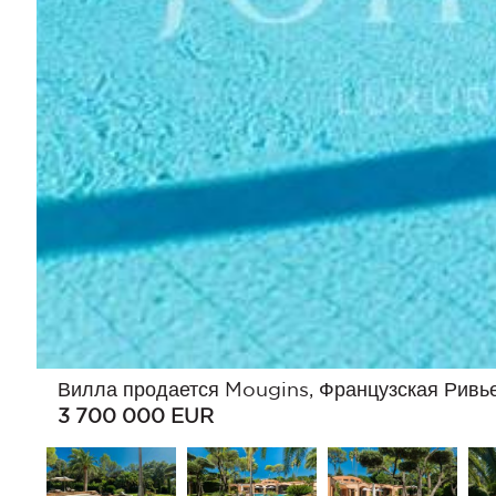
Вилла продается Mougins, Французская Ривь
3 700 000
EUR