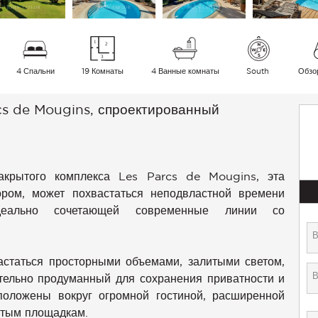
4 Спальни
19 Комнаты
4 Ванные комнаты
South
Обзо
cs de Mougins, спроектированный
акрытого комплекса Les Parcs de Mougins, эта
ором, может похвастаться неподвластной времени
идеально сочетающей современные линии со
астаться просторными объемами, залитыми светом,
ельно продуманный для сохранения приватности и
положены вокруг огромной гостиной, расширенной
ытым площадкам.