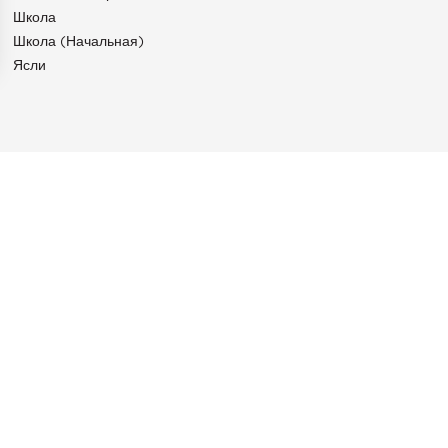
Школа
Школа (начальная)
Ясли
аметры
конфиденциальности и управлять ими, обеспечивая соотве