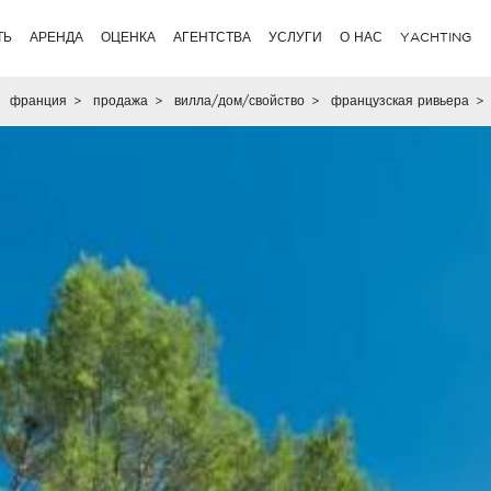
ТЬ
АРЕНДА
ОЦЕНКА
АГЕНТСТВА
УСЛУГИ
О НАС
YACHTING
франция
>
продажа
>
вилла/дом/свойство
>
французская ривьера
>