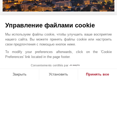
Онлайн запрос
Управление файлами cookie
+33 4 97 06 65 65
Мы используем файлы cookie, чтобы улучшить ваше восприятие
Расположение на карте
нашего сайта. Вы можете принять файлы cookie или настроить
свои предпочтения с помощью кнопок ниже.
JOHN TAYLOR SAS
6 rue Frédéric Amouretti
To modify your preferences afterwards, click on the 'Cookie
Preferences' link located in the page footer.
06400
КАННЫ
Alpes-Maritimes
,
ФРАНЦИЯ
Consentements certifiés par
1
MAKE ENQUIRY
С 1834 года после их "открытия" лордом Брумом,
Закрыть
Установить
Принять все
Канны обрели всемирную известность благодаря
Платформа управления согласием: настройте свои параме
Axeptio consent
своему климату, удобству для жизни, престижным
Наша платформа позволяет вам настраивать параметры ко
конгрессам и кинофестивалю. Расположенное на
набережной Круазет аренде и услугах по управлению
эксклюзивной недвижимостью. Ознакомьтесь с самой
престижной недвижимостью в Каннах, Мужене и Кап
д’Антиб: современными виллами в чрезвычайно