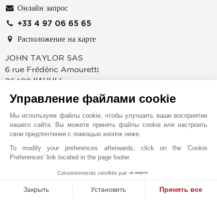
Онлайн запрос
+33 4 97 06 65 65
Расположение на карте
JOHN TAYLOR SAS
6 rue Frédéric Amouretti
06400
КАННЫ
Alpes-Maritimes
,
ФРАНЦИЯ
Управление файлами cookie
С 1834 года после их "открытия" лордом Брумом,
Мы используем файлы cookie, чтобы улучшить ваше восприятие
Канны обрели всемирную известность благодаря
нашего сайта. Вы можете принять файлы cookie или настроить
своему климату, удобству для жизни, престижным
свои предпочтения с помощью кнопок ниже.
конгрессам и кинофестивалю. Расположенное на
To modify your preferences afterwards, click on the 'Cookie
набережной Круазет аренде и услугах по управлению
Preferences' link located in the page footer.
эксклюзивной недвижимостью. Ознакомьтесь с самой
Consentements certifiés par
1
престижной недвижимостью в Каннах, Мужене и Кап
MAKE ENQUIRY
Закрыть
Установить
Принять все
д’Антиб: современными виллами в чрезвычайно
популярных кварталах Калифорни и Круа-де-Гард,
Платформа управления согласием: настройте свои параме
Axeptio consent
домами у воды на краю Кап д’Антиб, роскошными
Наша платформа позволяет вам настраивать параметры ко