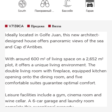
South
Панорамный Море
Бассейн
Гараж
V7139CA
Продажа
Вилла