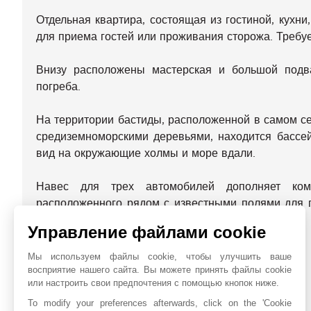
Отдельная квартира, состоящая из гостиной, кухни
для приема гостей или проживания сторожа. Требуе
Внизу расположены мастерская и большой подв
погреба.
На территории бастиды, расположенной в самом с
средиземноморскими деревьями, находится бассей
вид на окружающие холмы и море вдали.
Навес для трех автомобилей дополняет комф
расположенного рядом с известными полями для 
всего в 40 минутах езды от Канн.
Управление файлами cookie
ЭНЕРГЕТИЧЕСКАЯ ДИАГНОСТИКА
Мы используем файлы cookie, чтобы улучшить ваше
восприятие нашего сайта. Вы можете принять файлы cookie
или настроить свои предпочтения с помощью кнопок ниже.
БЛИЖАЙШИЕ ОКРЕСТНОСТИ
To modify your preferences afterwards, click on the 'Cookie