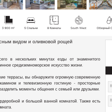
3 900 m²
5 Спальни
8 Комнаты
South West
Обзорный 
сным видом и оливковой рощей
сего в нескольких минутах езды от знаменитого
инное средиземноморское искусство жизни.
кие террасы, вы обнаружите огромную современную
 камином и телевизионную гостиную - просторные
разделить моменты общения с семьей или друзьями.
ардеробной и большой ванной комнатой. Также есть
мната.