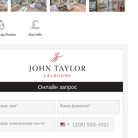
Сад Холмы
Бассейн
Онлайн запрос
United
States