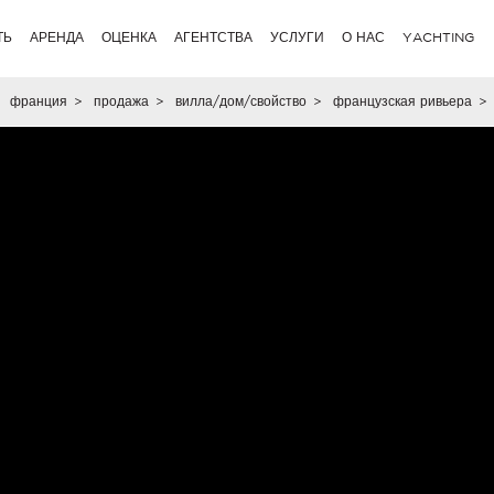
ТЬ
АРЕНДА
ОЦЕНКА
АГЕНТСТВА
УСЛУГИ
О НАС
YACHTING
франция
>
продажа
>
вилла/дом/свойство
>
французская ривьера
>