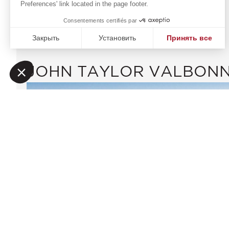
Магазины
Preferences' link located in the page footer.
Гольф-Клуб
Consentements certifiés par
Закрыть
Установить
Принять все
Платформа управления согласием: настройте свои пар
Axeptio consent
Наша платформа позволяет вам настраивать параметры 
JOHN TAYLOR VALBON
JOHN TAYLOR SAS
Онлайн запрос
13 avenue Saint-Roch
+33 4 93 12 36 36
06560
ВАЛЬБОНН
Расположение на карте