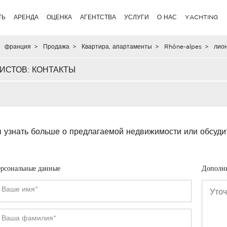
ТЬ
АРЕНДА
ОЦЕНКА
АГЕНТСТВА
УСЛУГИ
О НАС
YACHTING
франция
>
Продажа
>
Квартира, апартаменты
>
Rhône-alpes
>
лио
ИСТОВ: КОНТАКТЫ
 узнать больше о предлагаемой недвижимости или обсуди
рсональные данные
Дополн