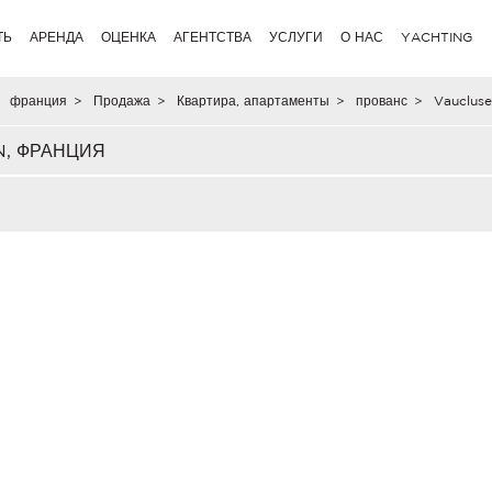
ТЬ
АРЕНДА
ОЦЕНКА
АГЕНТСТВА
УСЛУГИ
О НАС
YACHTING
франция
>
Продажа
>
Квартира, апартаменты
>
прованс
>
Vaucluse
N, ФРАНЦИЯ