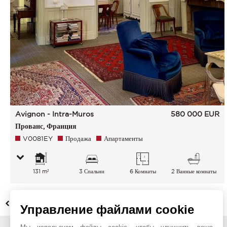
Avignon - Intra-Muros
580 000
EUR
Прованс, Франция
V0081EY
Продажа
Апартаменты
131 m²
3 Спальни
6 Комнаты
2 Ванные комнаты
НАЗАД
Управление файлами cookie