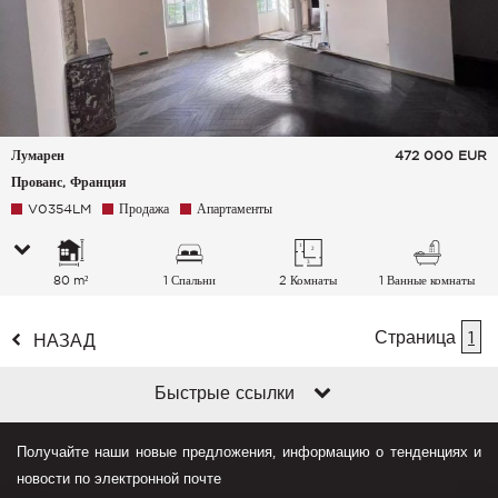
Лумарен
472 000
EUR
Прованс, Франция
V0354LM
Продажа
Апартаменты
80 m²
1 Спальни
2 Комнаты
1 Ванные комнаты
Страница
1
НАЗАД
Быстрые ссылки
Получайте наши новые предложения, информацию о тенденциях и
новости по электронной почте