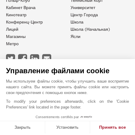
Гольф-Клуб
Теннисный Корт
Кабинет Врача
Университет
Кинотеатр
Центр Города
Конференц-Центр
Школа
Лицей
Школа (начальная)
Магазины
Ясли
Метро
Управление файлами cookie
Агентские сборы полностью оплачиваются продавцом
Мы используем файлы cookie, чтобы улучшить ваше восприятие
Информация о рисках, которым подвергается данная недвижимость, доступна на сайте
нашего сайта. Вы можете принять файлы cookie или настроить
свои предпочтения с помощью кнопок ниже.
GeoHazards
georisques.gouv.fr
Количество лотов : 15
To modify your preferences afterwards, click on the 'Cookie
Preferences' link located in the page footer.
Коммунальные услуги : 3 150 €
Нет текущих разбирательств, проводимых на основании статей 29-1 A и 29-1 закона
Consentements certifiés par
N°65-557 от 10 июля 1965 года и статьи L.615-6 ГКН
MAKE ENQUIRY
Закрыть
Установить
Принять все
Энергия — низкие расчетные годовые затраты при стандартном использовании : 1 520