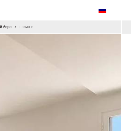
й берег
>
париж 6