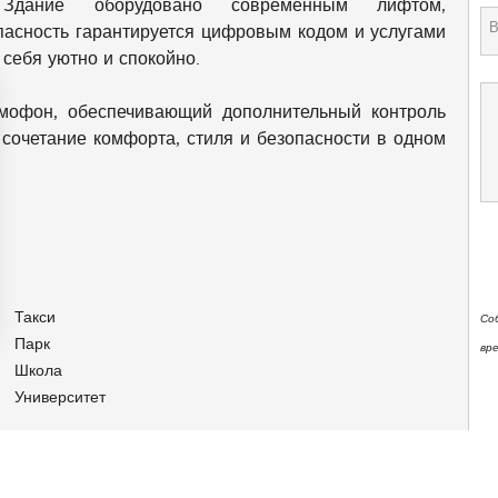
. Здание оборудовано современным лифтом,
пасность гарантируется цифровым кодом и услугами
себя уютно и спокойно.
омофон, обеспечивающий дополнительный контроль
 сочетание комфорта, стиля и безопасности в одном
Такси
Со
Парк
вр
аметры
Школа
конфиденциальности и управлять ими, обеспечивая соотве
Университет