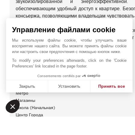
звукоизолированной и энергоэффективной
обеспечивающим удобный доступ к квартире. Безо
консьержа, позволяющими владельцам чувствовать 
Управление файлами cookie
Для удобства гостей и жителей предусмотрен д
доступа. Это идеальный вариант для тех, кто ищет
Мы используем файлы cookie, чтобы улучшить ваше
из самых живописных районов Парижа.
восприятие нашего сайта. Вы можете принять файлы cookie
или настроить свои предпочтения с помощью кнопок ниже.
ЭНЕРГЕТИЧЕСКАЯ ДИАГНОСТИКА
To modify your preferences afterwards, click on the 'Cookie
Preferences' link located in the page footer.
БЛИЖАЙШИЕ ОКРЕСТНОСТИ
Consentements certifiés par
Автобусная Остановка
Закрыть
Установить
Принять все
Метро
Платформа управления согласием: настройте свои пар
Axeptio consent
Магазины
Наша платформа позволяет вам настраивать параметры 
Школа (начальная)
Центр Города