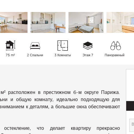
75 m²
2 Спальни
3 Комнаты
Этаж 7
Панорамный
м² расположен в престижном 6-м округе Парижа.
льни и общую комнату, идеально подходящую для
вниманием к деталям, а большие окна обеспечивают
 остекление, что делает квартиру прекрасно