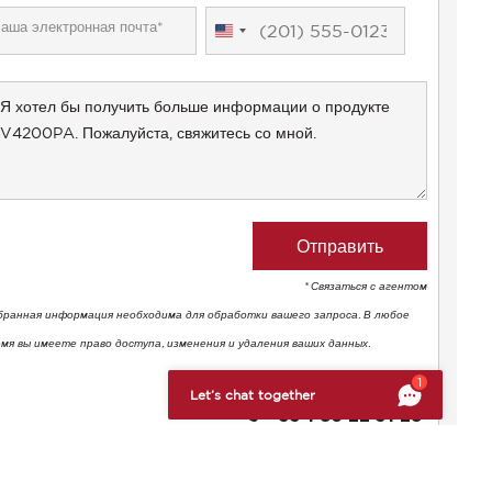
United
States
+1
* Связаться с агентом
бранная информация необходима для обработки вашего запроса. В любое
емя вы имеете право доступа, изменения и удаления ваших данных.
тствие нормативным требованиям. Настройте свои предпоч
1
Salomé PAILLARD
Let’s chat together
+33 1 86 22 31 28